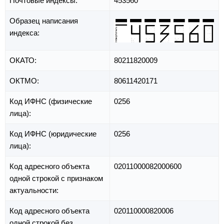
Почтовые индексы:
453560
Образец написания
индекса:
ОКАТО:
80211820009
ОКТМО:
80611420171
Код ИФНС (физические
0256
лица):
Код ИФНС (юридические
0256
лица):
Код адресного объекта
02011000082000600
одной строкой с признаком
актуальности:
Код адресного объекта
020110000820006
одной строкой без