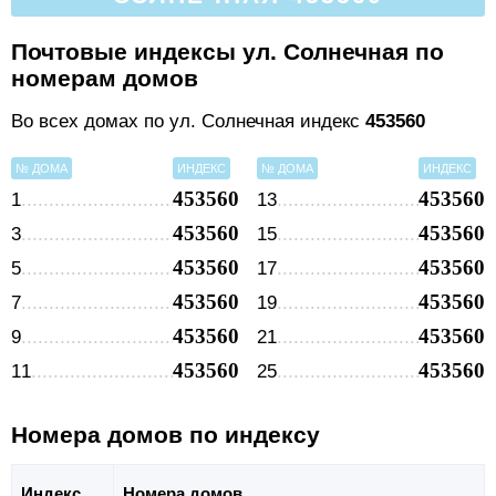
Почтовые индексы ул. Солнечная по
номерам домов
Во всех домах по ул. Солнечная индекс
453560
№ ДОМА
ИНДЕКС
№ ДОМА
ИНДЕКС
453560
453560
1
13
453560
453560
3
15
453560
453560
5
17
453560
453560
7
19
453560
453560
9
21
453560
453560
11
25
Номера домов по индексу
Индекс
Номера домов