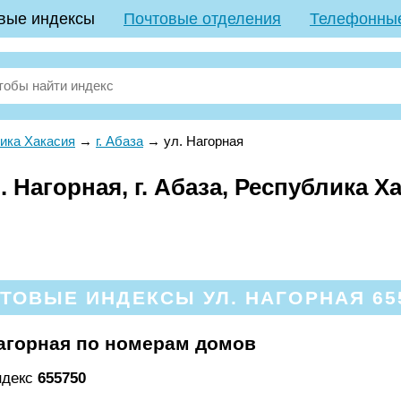
вые индексы
Почтовые отделения
Телефонны
ика Хакасия
→
г. Абаза
→
ул. Нагорная
 Нагорная, г. Абаза, Республика Х
ТОВЫЕ ИНДЕКСЫ УЛ. НАГОРНАЯ 65
агорная по номерам домов
ндекс
655750