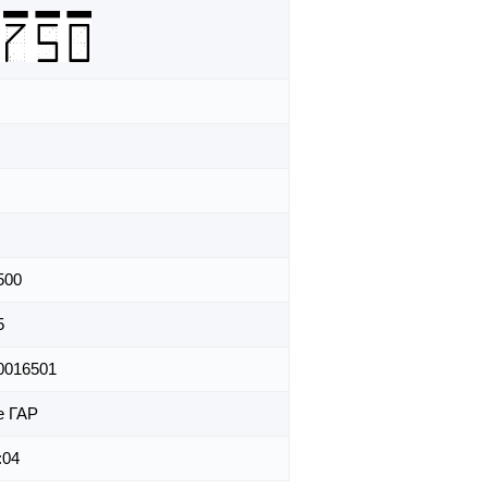
500
5
0016501
е ГАР
:04