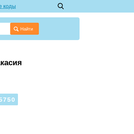
е коды
Найти
акасия
5750