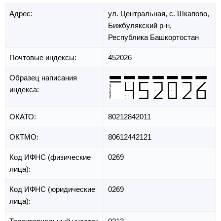
Адрес:
ул. Центральная,
с. Шкапово,
Бижбулякский р-н,
Республика Башкортостан
Почтовые индексы:
452026
Образец написания
индекса:
ОКАТО:
80212842011
ОКТМО:
80612442121
Код ИФНС (физические
0269
лица):
Код ИФНС (юридические
0269
лица):