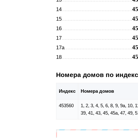
4
14
4
15
4
16
4
17
4
17а
4
18
Номера домов по индек
Индекс
Номера домов
453560
1, 2, 3, 4, 5, 6, 8, 9, 9а, 10,
39, 41, 43, 45, 45а, 47, 49, 5