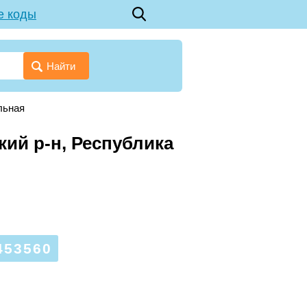
е коды
Найти
льная
кий р-н, Республика
53560