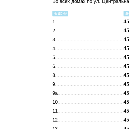
Во всех домах по ул. Центральн
№ ДОМА
ИН
4
1
4
2
4
3
4
4
4
5
4
6
4
8
4
9
4
9а
4
10
4
11
4
12
4
13