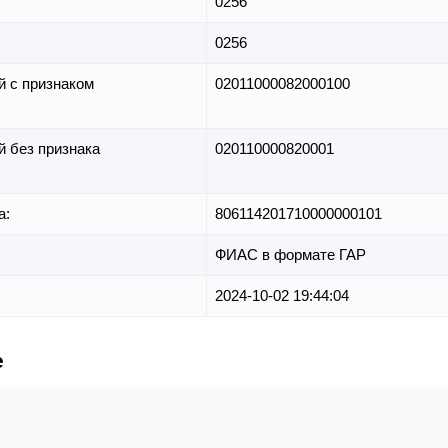
0256
0256
й с признаком
02011000082000100
й без признака
020110000820001
а:
806114201710000000101
ФИАС в формате ГАР
2024-10-02 19:44:04
е