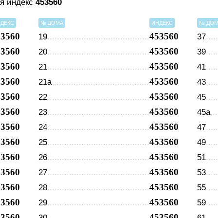
ая индекс
453560
ДЕКС
№ ДОМА
ИНДЕКС
№ ДО
53560
453560
19
37
53560
453560
20
39
53560
453560
21
41
53560
453560
21а
43
53560
453560
22
45
53560
453560
23
45а
53560
453560
24
47
53560
453560
25
49
53560
453560
26
51
53560
453560
27
53
53560
453560
28
55
53560
453560
29
59
53560
453560
30
61