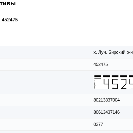
ативы
452475
х. Луч,
Бирский р-н
452475
80213837004
80613437146
0277