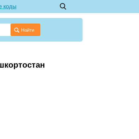
е коды
Найти
ашкортостан