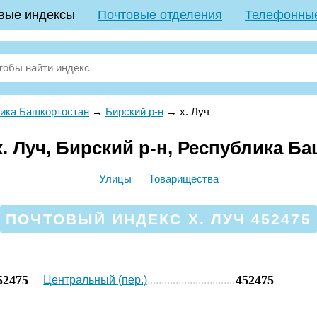
вые индексы
Почтовые отделения
Телефонны
ика Башкортостан
→
Бирский р-н
→
х. Луч
. Луч, Бирский р-н, Республика Б
Улицы
Товарищества
ПОЧТОВЫЙ ИНДЕКС Х. ЛУЧ 452475
52475
452475
Центральный (пер.)