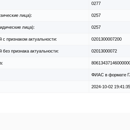
0277
зические лица):
0257
идические лица):
0257
й с признаком актуальности:
0201300007200
й без признака актуальности:
02013000072
а:
8061343714600000
ФИАС в формате 
2024-10-02 19:41:3