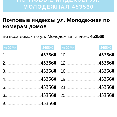
МОЛОДЕЖНАЯ 453560
Почтовые индексы ул. Молодежная по
номерам домов
Во всех домах по ул. Молодежная индекс
453560
№ ДОМА
ИНДЕКС
№ ДОМА
ИНДЕКС
453560
453560
1
10
453560
453560
2
12
453560
453560
3
16
453560
453560
4
19
453560
453560
6
21
453560
453560
6а
25
453560
9