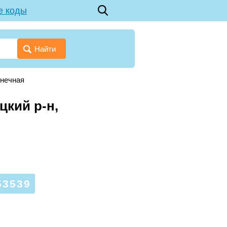
е коды
Найти
лнечная
цкий р-н,
3539