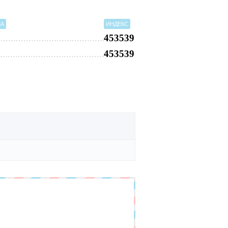
МА
ИНДЕКС
453539
453539