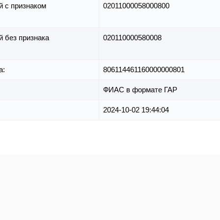
й с признаком
02011000058000800
й без признака
020110000580008
а:
806114461160000000801
ФИАС в формате ГАР
2024-10-02 19:44:04