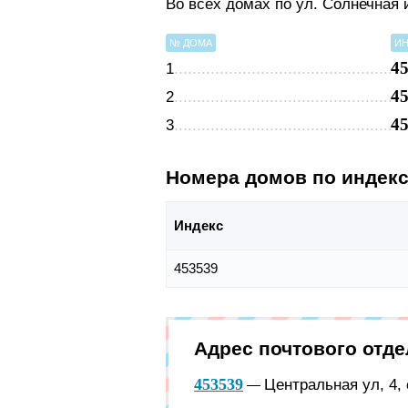
Во всех домах по ул. Солнечная
№ ДОМА
ИН
4
1
4
2
4
3
Номера домов по индек
Индекс
453539
Адрес почтового отд
453539
Центральная ул, 4,
—