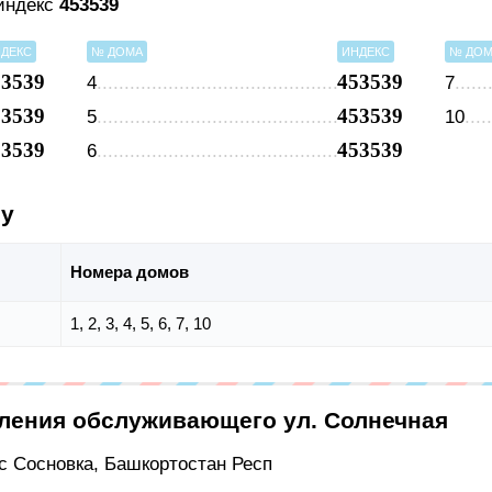
 индекс
453539
ДЕКС
№ ДОМА
ИНДЕКС
№ ДО
53539
453539
4
7
53539
453539
5
10
53539
453539
6
су
Номера домов
1, 2, 3, 4, 5, 6, 7, 10
еления обслуживающего ул. Солнечная
 с Сосновка, Башкортостан Респ