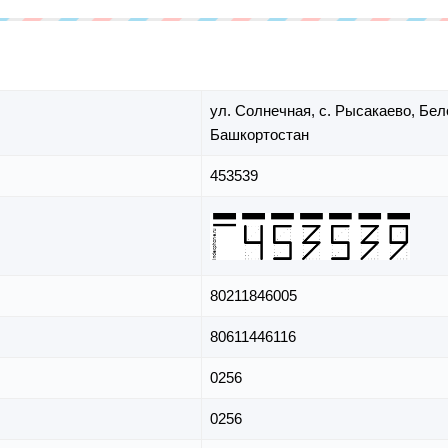
ул. Солнечная,
с. Рысакаево,
Бел
Башкортостан
453539
80211846005
80611446116
0256
0256