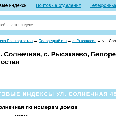
вые индексы
Почтовые отделения
Телефонны
ика Башкортостан
→
Белорецкий р-н
→
с. Рысакаево
→
ул. Со
 Солнечная, с. Рысакаево, Белоре
тостан
ТОВЫЕ ИНДЕКСЫ УЛ. СОЛНЕЧНАЯ 45
олнечная по номерам домов