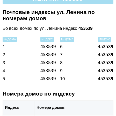
Почтовые индексы ул. Ленина по
номерам домов
Во всех домах по ул. Ленина индекс
453539
№ ДОМА
ИНДЕКС
№ ДОМА
ИНДЕКС
453539
453539
1
6
453539
453539
2
7
453539
453539
3
8
453539
453539
4
9
453539
453539
5
10
Номера домов по индексу
Индекс
Номера домов