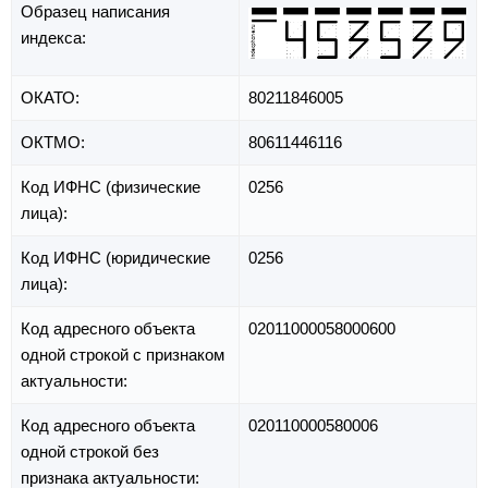
Образец написания
индекса:
ОКАТО:
80211846005
ОКТМО:
80611446116
Код ИФНС (физические
0256
лица):
Код ИФНС (юридические
0256
лица):
Код адресного объекта
02011000058000600
одной строкой с признаком
актуальности:
Код адресного объекта
020110000580006
одной строкой без
признака актуальности: