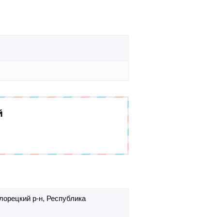
й
лорецкий р-н,
Республика