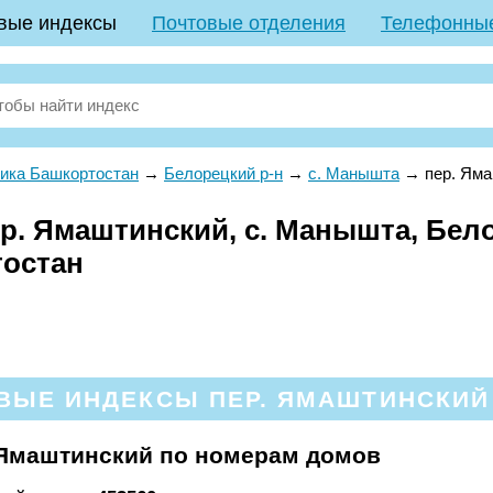
вые индексы
Почтовые отделения
Телефонны
ика Башкортостан
→
Белорецкий р-н
→
с. Манышта
→
пер. Ям
р. Ямаштинский, с. Манышта, Бело
тостан
ВЫЕ ИНДЕКСЫ ПЕР. ЯМАШТИНСКИЙ 
 Ямаштинский по номерам домов