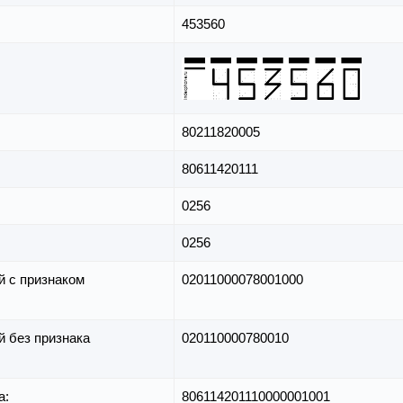
453560
80211820005
80611420111
0256
0256
й с признаком
02011000078001000
й без признака
020110000780010
а:
806114201110000001001