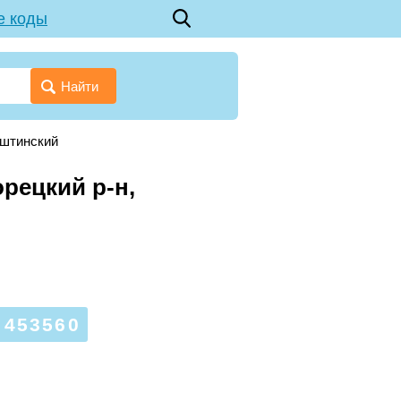
е коды
Найти
аштинский
рецкий р-н,
453560