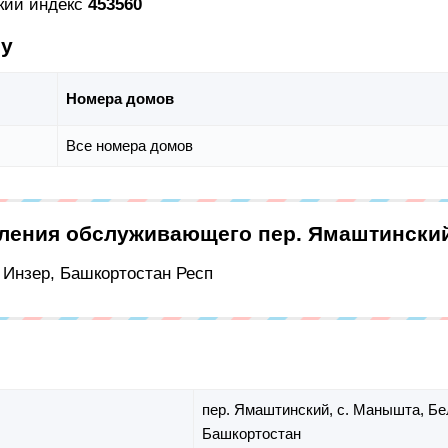
кий индекс
453560
су
Номера домов
Все номера домов
еления обслуживающего пер. Ямаштински
с Инзер, Башкортостан Респ
пер. Ямаштинский,
с. Манышта,
Бе
Башкортостан