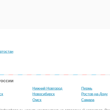
ртостан
России
Нижний Новгород
Пермь
ск
Новосибирск
Ростов-на-Дону
Омск
Самара