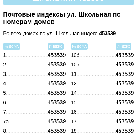
Почтовые индексы ул. Школьная по
номерам домов
Во всех домах по ул. Школьная индекс
453539
№ ДОМА
ИНДЕКС
№ ДОМА
ИНДЕКС
453539
453539
1
10б
453539
453539
2
10в
453539
453539
3
11
453539
453539
4
12
453539
453539
5
14
453539
453539
6
15
453539
453539
7
16
453539
453539
7а
17
453539
453539
8
18