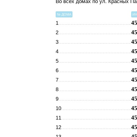
Во всех домах по ул. Красных П
№ ДОМА
ИН
4
1
4
2
4
3
4
4
4
5
4
6
4
7
4
8
4
9
4
10
4
11
4
12
4
13