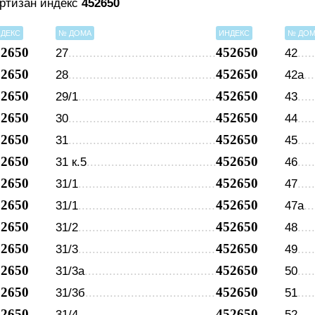
артизан индекс
452650
ДЕКС
№ ДОМА
ИНДЕКС
№ ДО
52650
452650
27
42
52650
452650
28
42а
52650
452650
29/1
43
52650
452650
30
44
52650
452650
31
45
52650
452650
31 к.5
46
52650
452650
31/1
47
52650
452650
31/1
47а
52650
452650
31/2
48
52650
452650
31/3
49
52650
452650
31/3а
50
52650
452650
31/3б
51
52650
452650
31/4
52