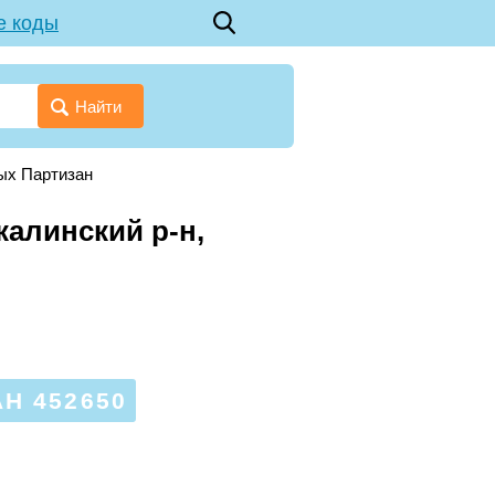
е коды
Найти
ых Партизан
калинский р-н,
Н 452650