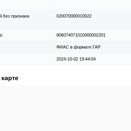
й без признака
020070000010022
а:
806074071010000002201
ФИАС в формате ГАР
2024-10-02 19:44:04
 карте