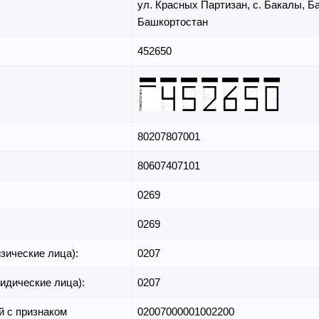
ул. Красных Партизан,
с. Бакалы,
Ба
Башкортостан
452650
80207807001
80607407101
0269
0269
зические лица):
0207
идические лица):
0207
й с признаком
02007000001002200