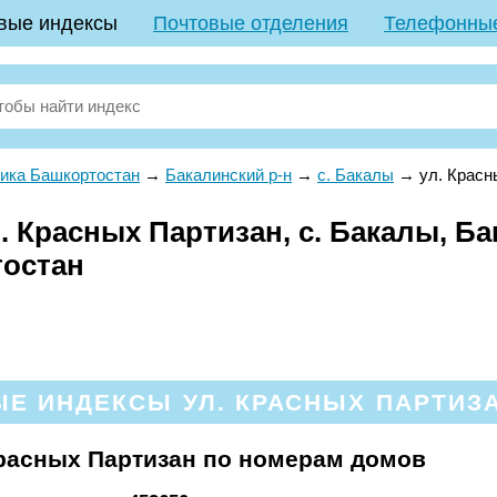
вые индексы
Почтовые отделения
Телефонны
ика Башкортостан
→
Бакалинский р-н
→
с. Бакалы
→
ул. Красн
 Красных Партизан, с. Бакалы, Ба
тостан
Е ИНДЕКСЫ УЛ. КРАСНЫХ ПАРТИЗА
расных Партизан по номерам домов