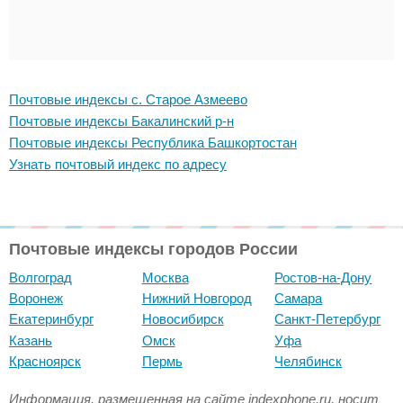
Почтовые индексы с. Старое Азмеево
Почтовые индексы Бакалинский р-н
Почтовые индексы Республика Башкортостан
Узнать почтовый индекс по адресу
Почтовые индексы городов России
Волгоград
Москва
Ростов-на-Дону
Воронеж
Нижний Новгород
Самара
Екатеринбург
Новосибирск
Санкт-Петербург
Казань
Омск
Уфа
Красноярск
Пермь
Челябинск
Информация, размещенная на сайте indexphone.ru, носит