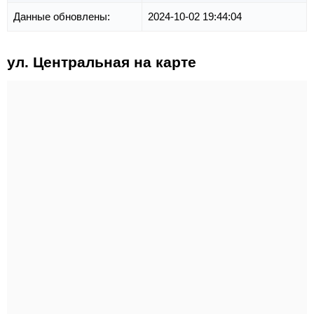
Данные обновлены:
2024-10-02 19:44:04
ул. Центральная на карте