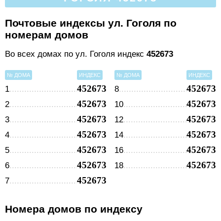
Почтовые индексы ул. Гоголя по
номерам домов
Во всех домах по ул. Гоголя индекс
452673
№ ДОМА
ИНДЕКС
№ ДОМА
ИНДЕКС
452673
452673
1
8
452673
452673
2
10
452673
452673
3
12
452673
452673
4
14
452673
452673
5
16
452673
452673
6
18
452673
7
Номера домов по индексу