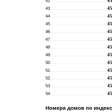
4
42
4
43
4
44
4
45
4
46
4
47
4
48
4
49
4
50
4
51
4
52
4
53
4
54
Номера домов по индек