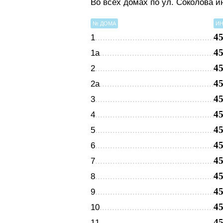
Во всех домах по ул. Соколова 
№ ДОМА
ИН
4
1
4
1а
4
2
4
2а
4
3
4
4
4
5
4
6
4
7
4
8
4
9
4
10
4
11