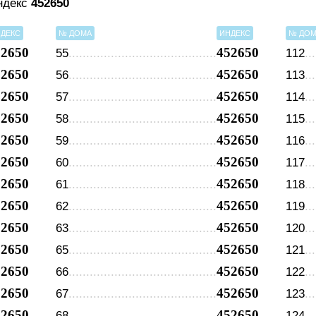
индекс
452650
ДЕКС
№ ДОМА
ИНДЕКС
№ ДО
52650
452650
55
112
52650
452650
56
113
52650
452650
57
114
52650
452650
58
115
52650
452650
59
116
52650
452650
60
117
52650
452650
61
118
52650
452650
62
119
52650
452650
63
120
52650
452650
65
121
52650
452650
66
122
52650
452650
67
123
52650
452650
68
124