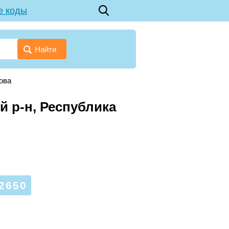
е коды
Найти
ова
й р-н, Республика
2650