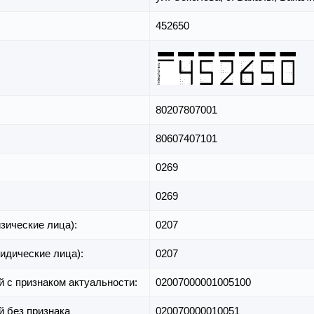
452650
80207807001
80607407101
0269
0269
зические лица):
0207
идические лица):
0207
й с признаком актуальности:
02007000001005100
й без признака
020070000010051