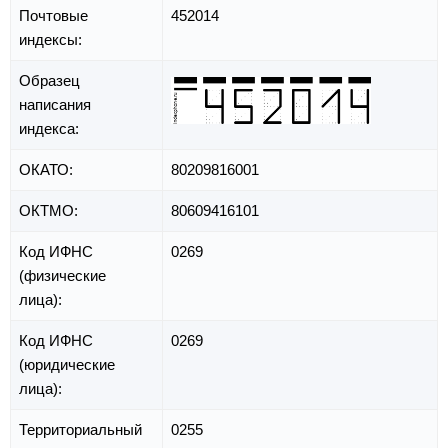
Почтовые
452014
индексы:
Образец
написания
индекса:
ОКАТО:
80209816001
ОКТМО:
80609416101
Код ИФНС
0269
(физические
лица):
Код ИФНС
0269
(юридические
лица):
Территориальный
0255