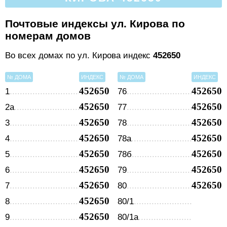
Почтовые индексы ул. Кирова по
номерам домов
Во всех домах по ул. Кирова индекс
452650
№ ДОМА
ИНДЕКС
№ ДОМА
ИНДЕКС
452650
452650
1
76
452650
452650
2а
77
452650
452650
3
78
452650
452650
4
78а
452650
452650
5
78б
452650
452650
6
79
452650
452650
7
80
452650
8
80/1
452650
9
80/1а