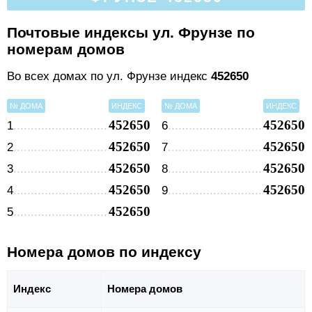
Почтовые индексы ул. Фрунзе по
номерам домов
Во всех домах по ул. Фрунзе индекс
452650
№ ДОМА
ИНДЕКС
№ ДОМА
ИНДЕКС
452650
452650
1
6
452650
452650
2
7
452650
452650
3
8
452650
452650
4
9
452650
5
Номера домов по индексу
Индекс
Номера домов