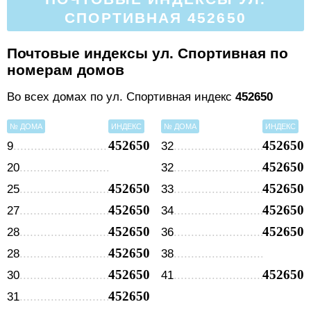
СПОРТИВНАЯ 452650
Почтовые индексы ул. Спортивная по
номерам домов
Во всех домах по ул. Спортивная индекс
452650
№ ДОМА
ИНДЕКС
№ ДОМА
ИНДЕКС
452650
452650
9
32
452650
20
32
452650
452650
25
33
452650
452650
27
34
452650
452650
28
36
452650
28
38
452650
452650
30
41
452650
31