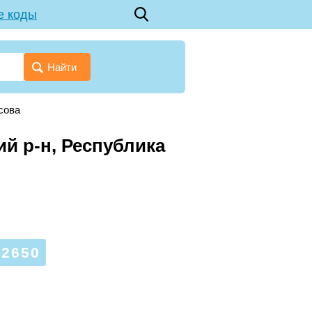
е коды
Найти
сова
ий р-н, Республика
2650