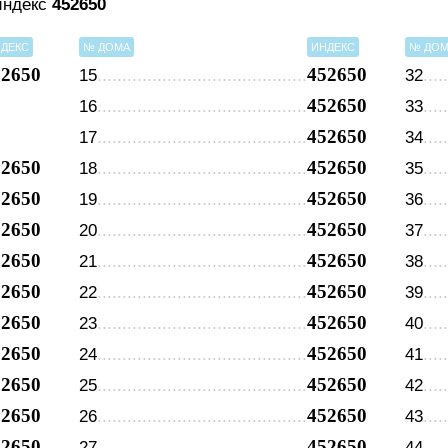
 индекс
452650
ДЕКС
№ ДОМА
ИНДЕКС
№ ДО
52650
452650
15
32
452650
16
33
452650
17
34
52650
452650
18
35
52650
452650
19
36
52650
452650
20
37
52650
452650
21
38
52650
452650
22
39
52650
452650
23
40
52650
452650
24
41
52650
452650
25
42
52650
452650
26
43
52650
452650
27
44