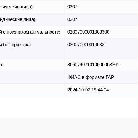
зические лица):
0207
идические лица):
0207
й с признаком актуальности:
02007000001003300
й без признака
020070000010033
а:
806074071010000003301
ФИАС в формате ГАР
2024-10-02 19:44:04