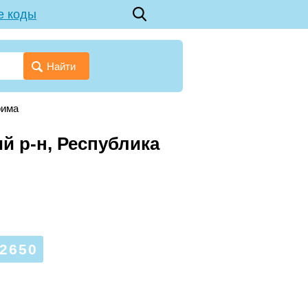
е коды
Найти
рима
й р-н, Республика
2650