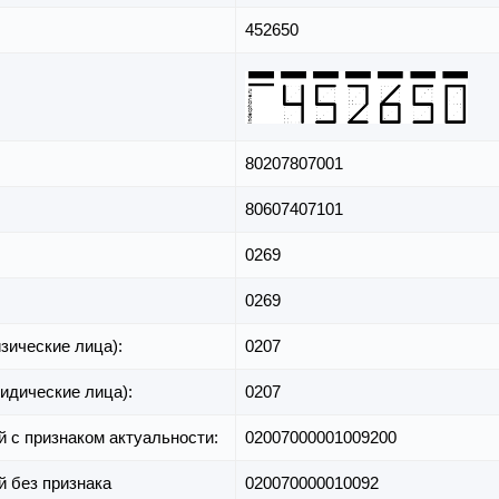
452650
80207807001
80607407101
0269
0269
зические лица):
0207
идические лица):
0207
й с признаком актуальности:
02007000001009200
й без признака
020070000010092