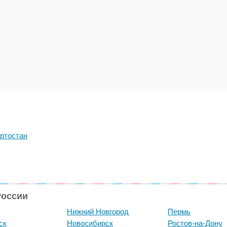
ртостан
России
Нижний Новгород
Пермь
ск
Новосибирск
Ростов-на-Дону