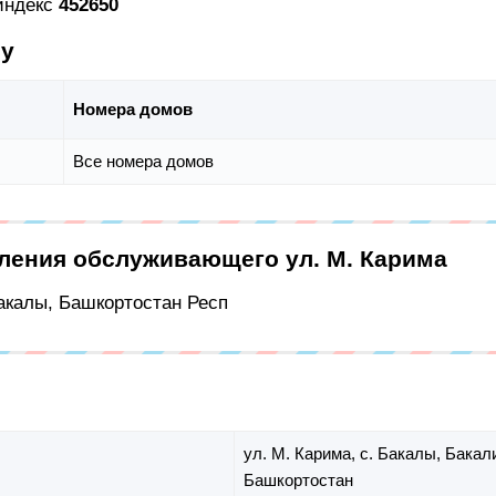
 индекс
452650
су
Номера домов
Все номера домов
еления обслуживающего ул. М. Карима
Бакалы, Башкортостан Респ
ул. М. Карима,
с. Бакалы,
Бакали
Башкортостан