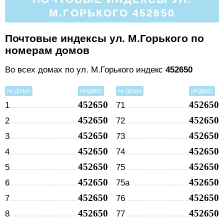
М.ГОРЬКОГО 452650
Почтовые индексы ул. М.Горького по
номерам домов
Во всех домах по ул. М.Горького индекс
452650
№ ДОМА
ИНДЕКС
№ ДОМА
ИНДЕКС
452650
452650
1
71
452650
452650
2
72
452650
452650
3
73
452650
452650
4
74
452650
452650
5
75
452650
452650
6
75а
452650
452650
7
76
452650
452650
8
77