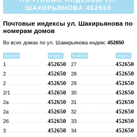
ШАКИРЬЯНОВА 452650
Почтовые индексы ул. Шакирьянова по
номерам домов
Во всех домах по ул. Шакирьянова индекс
452650
№ ДОМА
ИНДЕКС
№ ДОМА
ИНДЕКС
452650
452650
1
27
452650
452650
2
28
452650
452650
2
29
452650
452650
2/1
30
452650
452650
2а
31
452650
452650
2а
32
452650
452650
2б
33
452650
452650
3
34