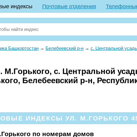
вые индексы
Почтовые отделения
Телефонны
ика Башкортостан
→
Белебеевский р-н
→
с. Центральной усад
. М.Горького, с. Центральной уса
кого, Белебеевский р-н, Республи
ОВЫЕ ИНДЕКСЫ УЛ. М.ГОРЬКОГО 4
.Горького по номерам домов