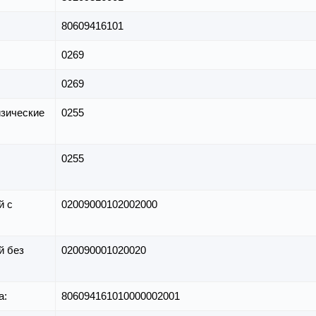
80609416101
0269
0269
зические
0255
0255
й с
02009000102002000
й без
020090001020020
а:
806094161010000002001