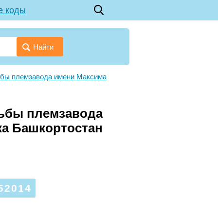
е коды
Найти
ьбы племзавода имени Максима
дьбы племзавода
ка Башкортостан
52014