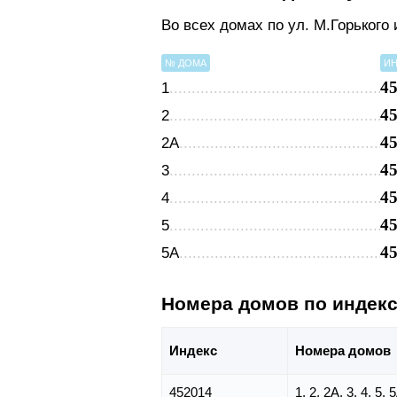
Во всех домах по ул. М.Горького
№ ДОМА
ИН
4
1
4
2
4
2А
4
3
4
4
4
5
4
5А
Номера домов по индек
Индекс
Номера домов
452014
1, 2, 2А, 3, 4, 5, 