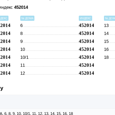
 индекс
452014
ДЕКС
№ ДОМА
ИНДЕКС
№ ДО
52014
452014
6
13
52014
452014
8
14
52014
452014
9
15
52014
452014
10
16
52014
452014
10/1
18
52014
452014
11
52014
452014
12
су
5А, 6, 8, 9, 10, 10/1, 11, 12, 13, 14, 15, 16, 18