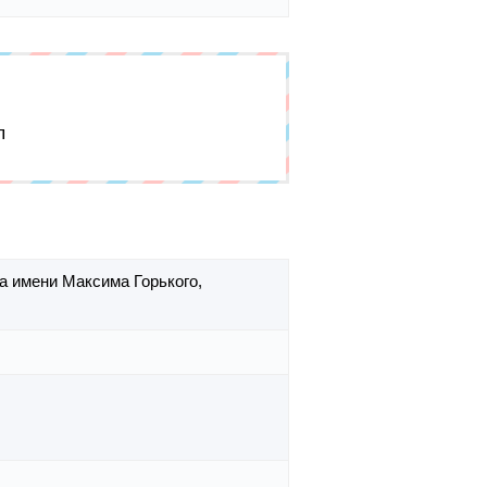
п
а имени Максима Горького,