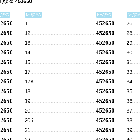
индекс
452650
ДЕКС
№ ДОМА
ИНДЕКС
№ ДО
52650
452650
11
26
52650
452650
12
28
52650
452650
13
29
52650
452650
14
30
52650
452650
15
31
52650
452650
17
33
52650
452650
17А
34
52650
452650
18
35
52650
452650
19
36
52650
452650
20
37
52650
452650
20б
38
52650
452650
21
39
52650
452650
22
40