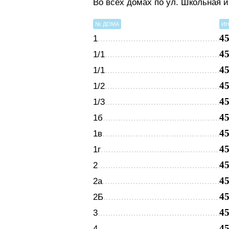
Во всех домах по ул. Школьная 
№ ДОМА
ИН
4
1
4
1/1
4
1/1
4
1/2
4
1/3
4
1б
4
1в
4
1г
4
2
4
2а
4
2Б
4
3
4
4