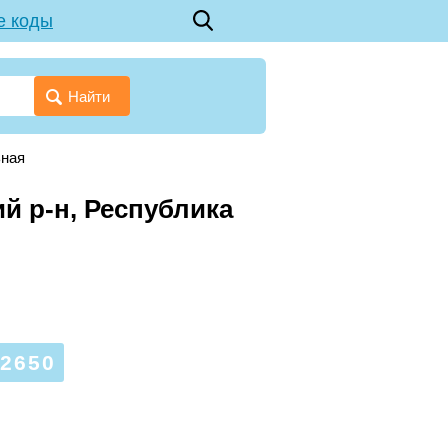
е коды
Найти
ьная
й р-н, Республика
2650