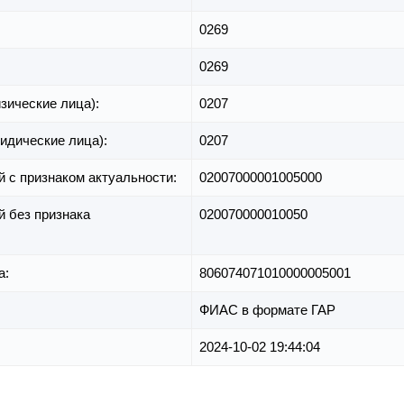
0269
0269
зические лица):
0207
идические лица):
0207
й с признаком актуальности:
02007000001005000
й без признака
020070000010050
а:
806074071010000005001
ФИАС в формате ГАР
2024-10-02 19:44:04