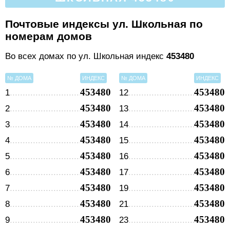
Почтовые индексы ул. Школьная по
номерам домов
Во всех домах по ул. Школьная индекс
453480
№ ДОМА
ИНДЕКС
№ ДОМА
ИНДЕКС
453480
453480
1
12
453480
453480
2
13
453480
453480
3
14
453480
453480
4
15
453480
453480
5
16
453480
453480
6
17
453480
453480
7
19
453480
453480
8
21
453480
453480
9
23