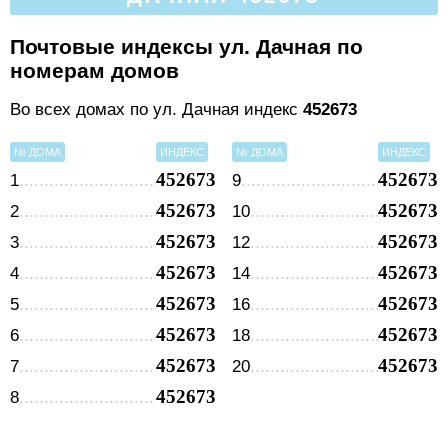
Почтовые индексы ул. Дачная по
номерам домов
Во всех домах по ул. Дачная индекс
452673
№ ДОМА
ИНДЕКС
№ ДОМА
ИНДЕКС
452673
452673
1
9
452673
452673
2
10
452673
452673
3
12
452673
452673
4
14
452673
452673
5
16
452673
452673
6
18
452673
452673
7
20
452673
8