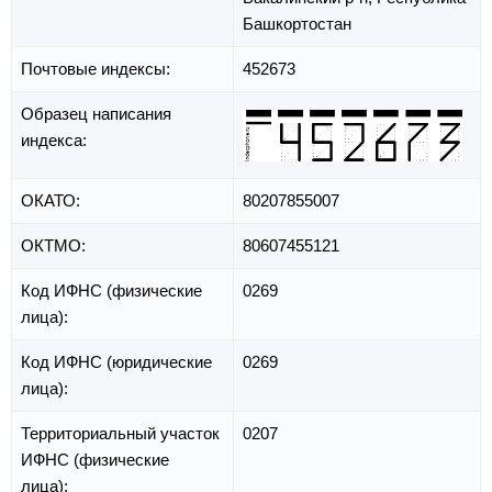
Башкортостан
Почтовые индексы:
452673
Образец написания
индекса:
ОКАТО:
80207855007
ОКТМО:
80607455121
Код ИФНС (физические
0269
лица):
Код ИФНС (юридические
0269
лица):
Территориальный участок
0207
ИФНС (физические
лица):