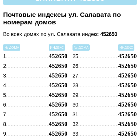
Почтовые индексы ул. Салавата по
номерам домов
Во всех домах по ул. Салавата индекс
452650
№ ДОМА
ИНДЕКС
№ ДОМА
ИНДЕКС
452650
452650
1
25
452650
452650
2
26
452650
452650
3
27
452650
452650
4
28
452650
452650
5
29
452650
452650
6
30
452650
452650
7
31
452650
452650
8
32
452650
452650
9
33