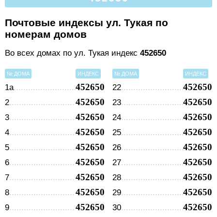
Почтовые индексы ул. Тукая по
номерам домов
Во всех домах по ул. Тукая индекс
452650
№ ДОМА
ИНДЕКС
№ ДОМА
ИНДЕКС
452650
452650
1а
22
452650
452650
2
23
452650
452650
3
24
452650
452650
4
25
452650
452650
5
26
452650
452650
6
27
452650
452650
7
28
452650
452650
8
29
452650
452650
9
30