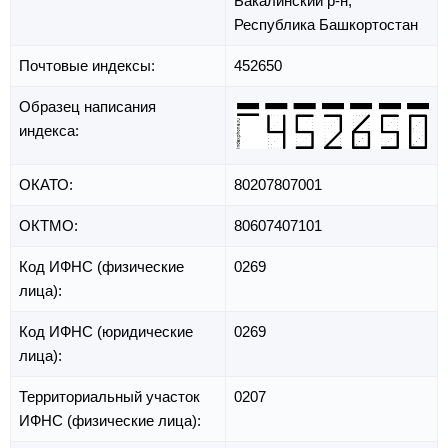
Бакалинский р-н,
Республика Башкортостан
Почтовые индексы:
452650
Образец написания
индекса:
ОКАТО:
80207807001
ОКТМО:
80607407101
Код ИФНС (физические
0269
лица):
Код ИФНС (юридические
0269
лица):
Территориальный участок
0207
ИФНС (физические лица):