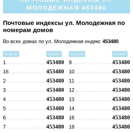
МОЛОДЕЖНАЯ 453480
Почтовые индексы ул. Молодежная по
номерам домов
Во всех домах по ул. Молодежная индекс
453480
№ ДОМА
ИНДЕКС
№ ДОМА
ИНДЕКС
453480
453480
1
9
453480
453480
1б
10
453480
453480
2
11
453480
453480
3
12
453480
453480
4
13
453480
453480
5
14
453480
453480
6
16
453480
453480
7
18