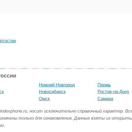
ртостан
России
Нижний Новгород
Пермь
ск
Новосибирск
Ростов-на-Дону
Омск
Самара
indexphone.ru, носит исключительно справочный характер. В
азначены только для ознакомления. Данные взяты из открыт
и.