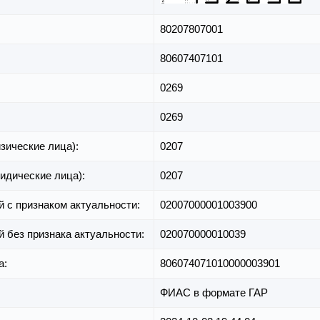
80207807001
80607407101
0269
0269
зические лица):
0207
идические лица):
0207
й с признаком актуальности:
02007000001003900
й без признака актуальности:
020070000010039
а:
806074071010000003901
ФИАС в формате ГАР