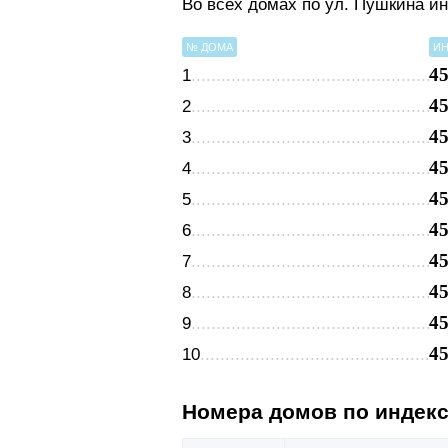
Во всех домах по ул. Пушкина и
№ ДОМА
ИН
4
1
4
2
4
3
4
4
4
5
4
6
4
7
4
8
4
9
4
10
Номера домов по индек