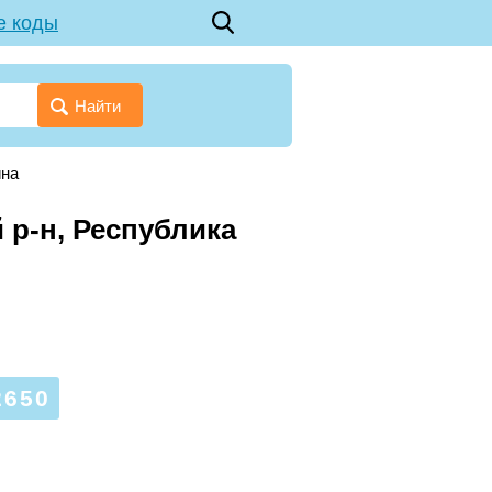
е коды
Найти
ина
 р-н, Республика
2650