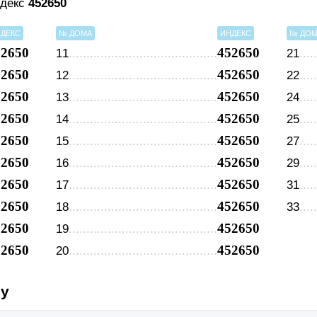
ндекс
452650
ДЕКС
№ ДОМА
ИНДЕКС
№ ДО
52650
452650
11
21
52650
452650
12
22
52650
452650
13
24
52650
452650
14
25
52650
452650
15
27
52650
452650
16
29
52650
452650
17
31
52650
452650
18
33
52650
452650
19
52650
452650
20
су