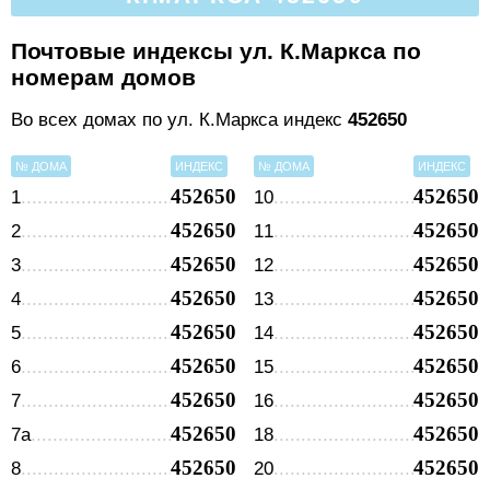
Почтовые индексы ул. К.Маркса по
номерам домов
Во всех домах по ул. К.Маркса индекс
452650
№ ДОМА
ИНДЕКС
№ ДОМА
ИНДЕКС
452650
452650
1
10
452650
452650
2
11
452650
452650
3
12
452650
452650
4
13
452650
452650
5
14
452650
452650
6
15
452650
452650
7
16
452650
452650
7а
18
452650
452650
8
20