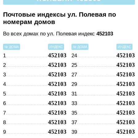
Почтовые индексы ул. Полевая по
номерам домов
Во всех домах по ул. Полевая индекс
452103
№ ДОМА
ИНДЕКС
№ ДОМА
ИНДЕКС
452103
452103
1
24
452103
452103
2
25
452103
452103
3
27
452103
452103
4
29
452103
452103
5
31
452103
452103
6
33
452103
452103
7
35
452103
452103
8
37
452103
452103
9
39