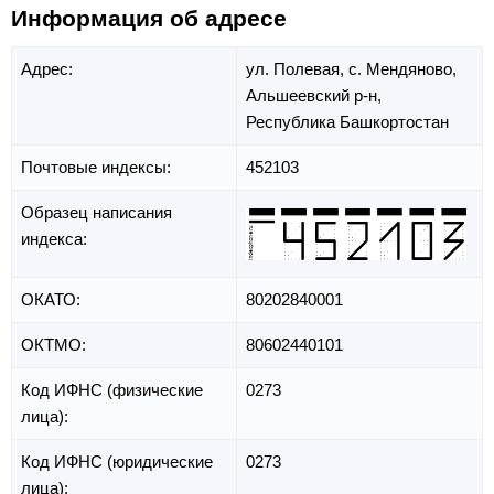
Информация об адресе
Адрес:
ул. Полевая,
с. Мендяново,
Альшеевский р-н,
Республика Башкортостан
Почтовые индексы:
452103
Образец написания
индекса:
ОКАТО:
80202840001
ОКТМО:
80602440101
Код ИФНС (физические
0273
лица):
Код ИФНС (юридические
0273
лица):