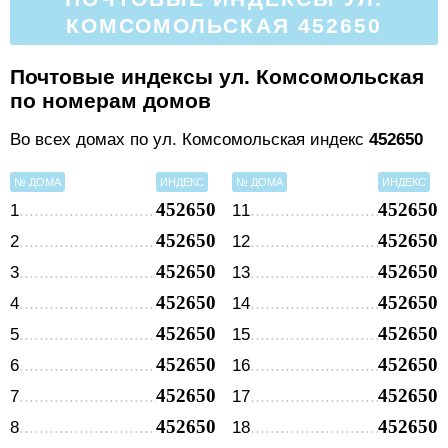
КОМСОМОЛЬСКАЯ 452650
Почтовые индексы ул. Комсомольская
по номерам домов
Во всех домах по ул. Комсомольская индекс
452650
№ ДОМА
ИНДЕКС
№ ДОМА
ИНДЕКС
452650
452650
1
11
452650
452650
2
12
452650
452650
3
13
452650
452650
4
14
452650
452650
5
15
452650
452650
6
16
452650
452650
7
17
452650
452650
8
18