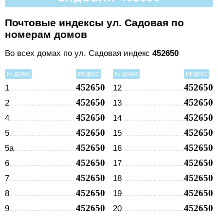
Почтовые индексы ул. Садовая по
номерам домов
Во всех домах по ул. Садовая индекс
452650
№ ДОМА
ИНДЕКС
№ ДОМА
ИНДЕКС
452650
452650
1
12
452650
452650
2
13
452650
452650
4
14
452650
452650
5
15
452650
452650
5а
16
452650
452650
6
17
452650
452650
7
18
452650
452650
8
19
452650
452650
9
20