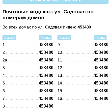
Почтовые индексы ул. Садовая по
номерам домов
Во всех домах по ул. Садовая индекс
453480
№ ДОМА
ИНДЕКС
№ ДОМА
ИНДЕКС
453480
453480
1
9
453480
453480
2
10
453480
453480
2а
11
453480
453480
3
12
453480
453480
4
13
453480
453480
5
14
453480
453480
6
15
453480
453480
7
16
453480
8