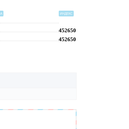
МА
ИНДЕКС
452650
452650