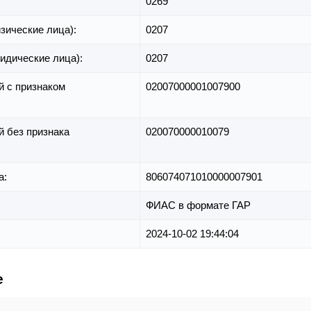
0269
зические лица):
0207
идические лица):
0207
й с признаком
02007000001007900
й без признака
020070000010079
а:
806074071010000007901
ФИАС в формате ГАР
2024-10-02 19:44:04
е