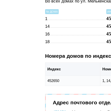
Во всех домах по ул. Мелькенск
№ ДОМА
ИН
4
1
4
14
4
16
4
18
Номера домов по индек
Индекс
Ном
452650
1, 14
Адрес почтового отд