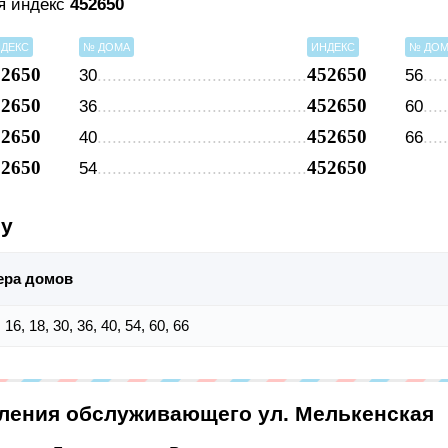
ая индекс
452650
ДЕКС
№ ДОМА
ИНДЕКС
№ ДО
52650
452650
30
56
52650
452650
36
60
52650
452650
40
66
52650
452650
54
су
ера домов
, 16, 18, 30, 36, 40, 54, 60, 66
еления обслуживающего ул. Мелькенская