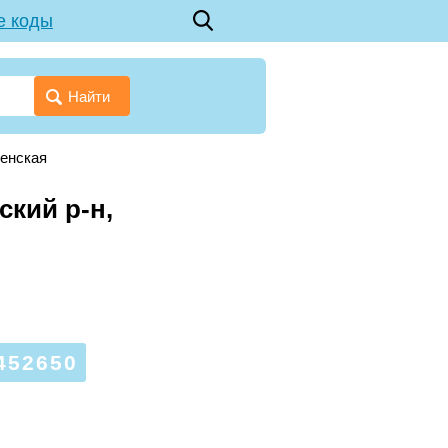
е коды
Найти
кенская
ский р-н,
452650