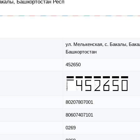
Бакалы, Башкортостан Респ
ул. Мелькенская,
с. Бакалы,
Бака
Башкортостан
452650
80207807001
80607407101
0269