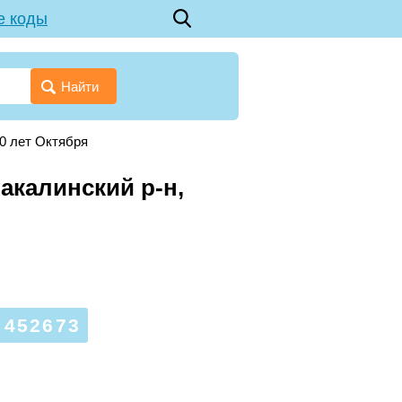
е коды
Найти
50 лет Октября
акалинский р-н,
 452673