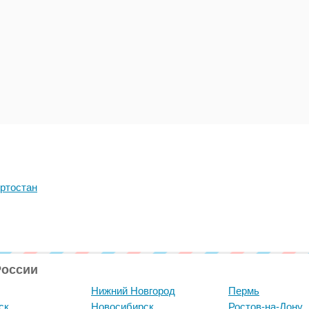
ртостан
России
Нижний Новгород
Пермь
ск
Новосибирск
Ростов-на-Дону