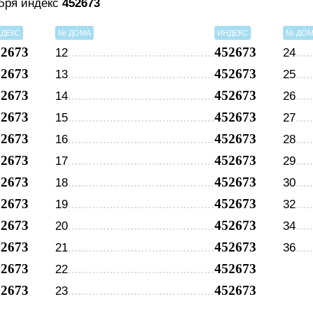
ября индекс
452673
ДЕКС
№ ДОМА
ИНДЕКС
№ ДО
52673
452673
12
24
52673
452673
13
25
52673
452673
14
26
52673
452673
15
27
52673
452673
16
28
52673
452673
17
29
52673
452673
18
30
52673
452673
19
32
52673
452673
20
34
52673
452673
21
36
52673
452673
22
52673
452673
23