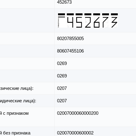
452673
80207855005
80607455106
0269
0269
зические лица):
0207
идические лица):
0207
й с признаком
02007000060000200
й без признака
020070000600002