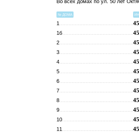
Во всех домах по ул. 50 лет Окт
№ ДОМА
ИН
4
1
4
1б
4
2
4
3
4
4
4
5
4
6
4
7
4
8
4
9
4
10
4
11