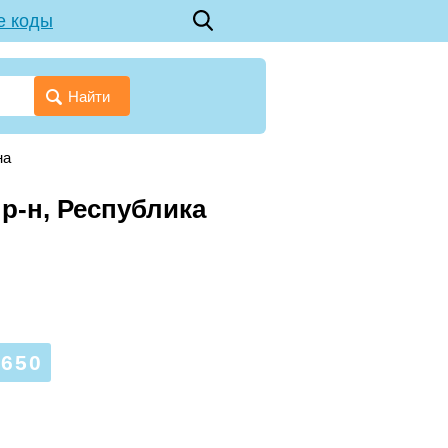
е коды
Найти
на
 р-н, Республика
650