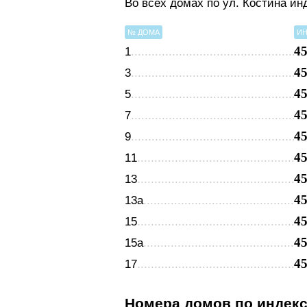
Во всех домах по ул. Костина ин
№ ДОМА
ИН
4
1
4
3
4
5
4
7
4
9
4
11
4
13
4
13а
4
15
4
15а
4
17
Номера домов по индек