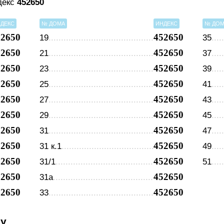
декс
452650
ДЕКС
№ ДОМА
ИНДЕКС
№ ДО
52650
452650
19
35
52650
452650
21
37
52650
452650
23
39
52650
452650
25
41
52650
452650
27
43
52650
452650
29
45
52650
452650
31
47
52650
452650
31 к.1
49
52650
452650
31/1
51
52650
452650
31а
52650
452650
33
су