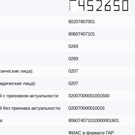
80207807001
80607407101
0269
0269
зические лица):
0207
идические лица):
0207
й с признаком актуальности:
02007000001001600
й без признака актуальности:
020070000010016
а:
806074071010000001601
ФИАС в формате ГАР