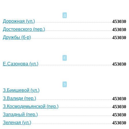
Д
Дорожная (ул.)
453030
Достоевского (пер.)
453030
Дружбы (б-р)
453030
Е
Е.Сазонова (ул.)
453030
З
З.Биишевой (ул.)
З.Валиди (пер.)
453030
З.Космодемьянской (пер.)
453030
Западный (пер.)
453030
Зеленая (ул.)
453030