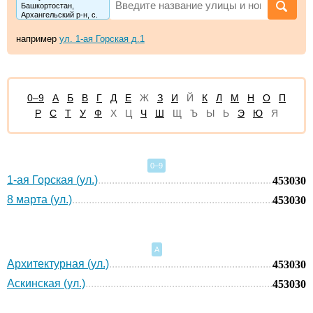
Башкортостан,
Архангельский р-н, с.
Архангельское
например
ул. 1-ая Горская д.1
0–9
А
Б
В
Г
Д
Е
Ж
З
И
Й
К
Л
М
Н
О
П
Р
С
Т
У
Ф
Х
Ц
Ч
Ш
Щ
Ъ
Ы
Ь
Э
Ю
Я
0–9
1-ая Горская (ул.)
453030
8 марта (ул.)
453030
А
Архитектурная (ул.)
453030
Аскинская (ул.)
453030