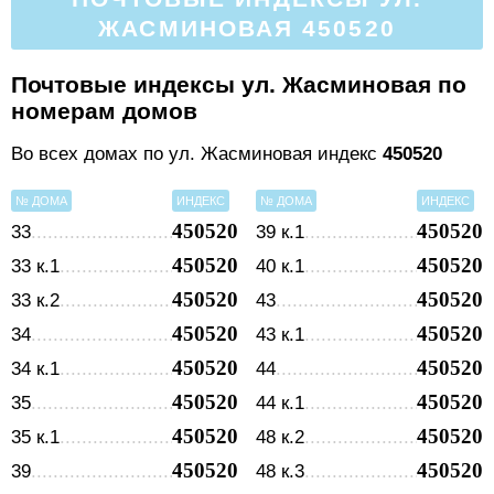
ЖАСМИНОВАЯ 450520
Почтовые индексы ул. Жасминовая по
номерам домов
Во всех домах по ул. Жасминовая индекс
450520
№ ДОМА
ИНДЕКС
№ ДОМА
ИНДЕКС
450520
450520
33
39 к.1
450520
450520
33 к.1
40 к.1
450520
450520
33 к.2
43
450520
450520
34
43 к.1
450520
450520
34 к.1
44
450520
450520
35
44 к.1
450520
450520
35 к.1
48 к.2
450520
450520
39
48 к.3