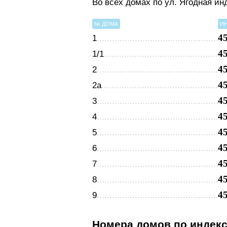
Во всех домах по ул. Ягодная ин
№ ДОМА
И
4
1
4
1/1
4
2
4
2а
4
3
4
4
4
5
4
6
4
7
4
8
4
9
Номера домов по индек