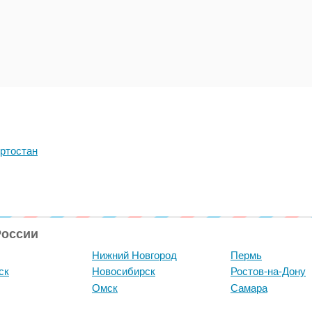
ртостан
России
Нижний Новгород
Пермь
ск
Новосибирск
Ростов-на-Дону
Омск
Самара