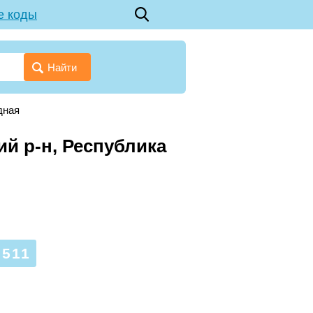
е коды
Найти
дная
й р-н, Республика
511