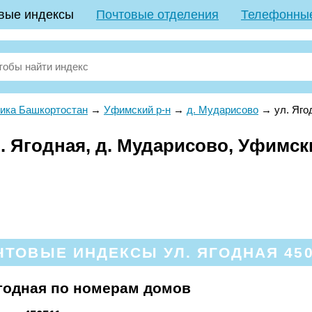
вые индексы
Почтовые отделения
Телефонны
ика Башкортостан
→
Уфимский р-н
→
д. Мударисово
→
ул. Яго
 Ягодная, д. Мударисово, Уфимски
ЧТОВЫЕ ИНДЕКСЫ УЛ. ЯГОДНАЯ 450
годная по номерам домов