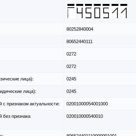
80252840004
80652440111
0272
0272
зические лица):
0245
идические лица):
0245
й с признаком актуальности:
02001000054001000
й без признака
020010000540010
а:
806524401110000001001