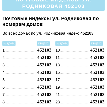
РОДНИКОВАЯ 452103
Почтовые индексы ул. Родниковая по
номерам домов
Во всех домах по ул. Родниковая индекс
452103
№ ДОМА
ИНДЕКС
№ ДОМА
ИНДЕКС
452103
452103
1
10
452103
452103
2
11
452103
452103
3
13
452103
452103
4
15
452103
452103
5
17
452103
452103
6
19
452103
452103
7
21
452103
452103
8
23