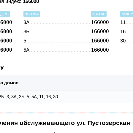
ая индекс
166000
ДЕКС
№ ДОМА
ИНДЕКС
№ ДО
66000
166000
3А
11
66000
166000
3Б
16
66000
166000
5
30
66000
166000
5А
су
а домов
2Б, 3, 3А, 3Б, 5, 5А, 11, 16, 30
еления обслуживающего ул. Пустозерская