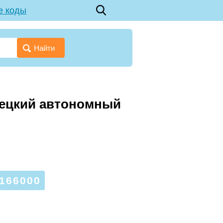
е коды
Найти
енецкий автономный
166000