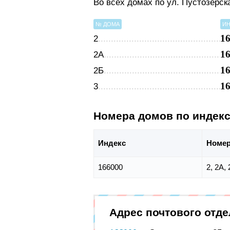
Во всех домах по ул. Пустозерск
№ ДОМА
ИН
1
2
1
2А
1
2Б
1
3
Номера домов по индек
Индекс
Номер
166000
2, 2А, 
Адрес почтового отд