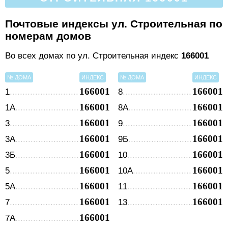
Почтовые индексы ул. Строительная по
номерам домов
Во всех домах по ул. Строительная индекс
166001
№ ДОМА
ИНДЕКС
№ ДОМА
ИНДЕКС
166001
166001
1
8
166001
166001
1А
8А
166001
166001
3
9
166001
166001
3А
9Б
166001
166001
3Б
10
166001
166001
5
10А
166001
166001
5А
11
166001
166001
7
13
166001
7А