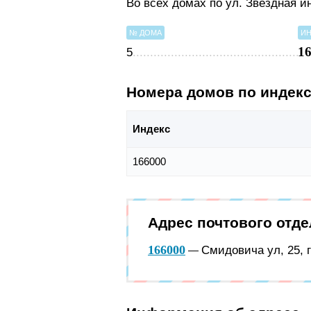
Во всех домах по ул. Звездная 
№ ДОМА
ИН
1
5
Номера домов по индек
Индекс
166000
Адрес почтового отд
166000
Смидовича ул, 25, 
—