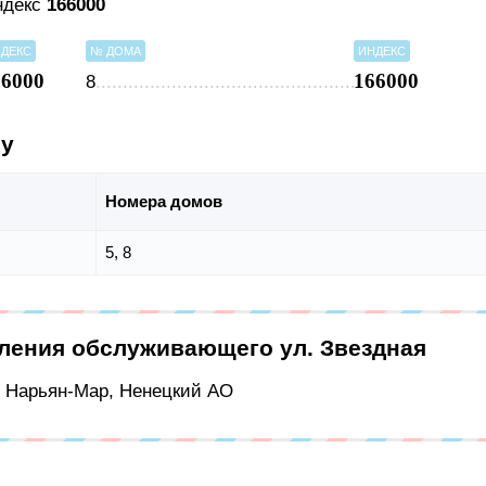
индекс
166000
ДЕКС
№ ДОМА
ИНДЕКС
66000
166000
8
су
Номера домов
5, 8
еления обслуживающего ул. Звездная
г Нарьян-Мар, Ненецкий АО