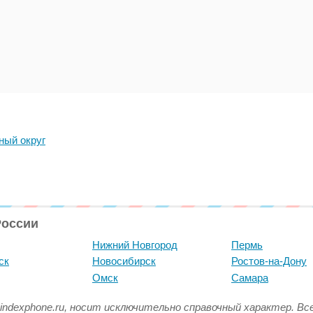
ный округ
России
Нижний Новгород
Пермь
ск
Новосибирск
Ростов-на-Дону
Омск
Самара
indexphone.ru, носит исключительно справочный характер. В