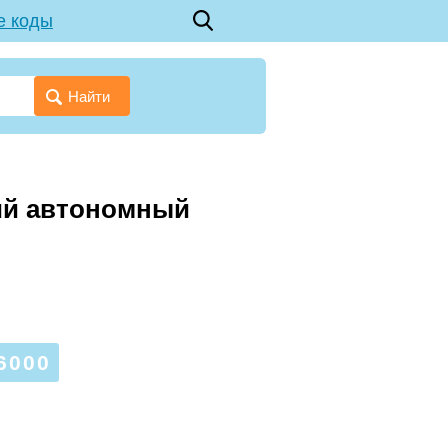
е коды
Найти
кий автономный
6000