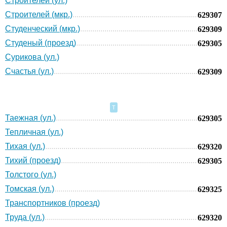
Строителей (ул.)
Строителей (мкр.)
629307
Студенческий (мкр.)
629309
Студеный (проезд)
629305
Сурикова (ул.)
Счастья (ул.)
629309
Т
Таежная (ул.)
629305
Тепличная (ул.)
Тихая (ул.)
629320
Тихий (проезд)
629305
Толстого (ул.)
Томская (ул.)
629325
Транспортников (проезд)
Труда (ул.)
629320