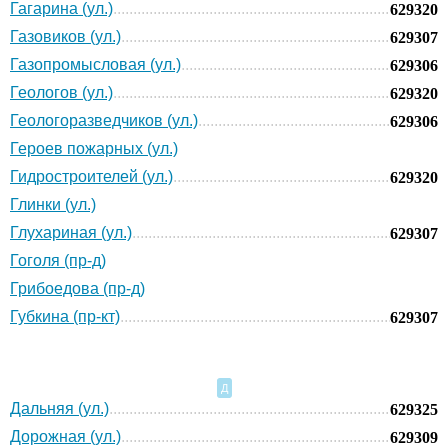
Гагарина (ул.)
629320
Газовиков (ул.)
629307
Газопромысловая (ул.)
629306
Геологов (ул.)
629320
Геологоразведчиков (ул.)
629306
Героев пожарных (ул.)
Гидростроителей (ул.)
629320
Глинки (ул.)
Глухариная (ул.)
629307
Гоголя (пр-д)
Грибоедова (пр-д)
Губкина (пр-кт)
629307
Д
Дальняя (ул.)
629325
Дорожная (ул.)
629309