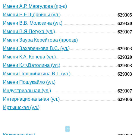
Имени А.Р. Маргулова (пр-д)
Имени Б.Е.Щербины (ул.)
629305
Имени В.В. Молозина (ул.)
629320
Имени В.Я.Петуха (ул.)
629307
Имени Заура Керейтова (проезд)
Имени Захаренкова В.С. (ул.)
629303
Имени К.А. Конева (ул.)
629320
Имени К.Ф.Ватолина (ул.)
629303
Имени Подшибякина В.Т. (ул.)
629303
Имени Пошукайло (ул.)
Индустриальная (ул.)
629307
Интернациональная (ул.)
629306
Иртышская (ул.)
К