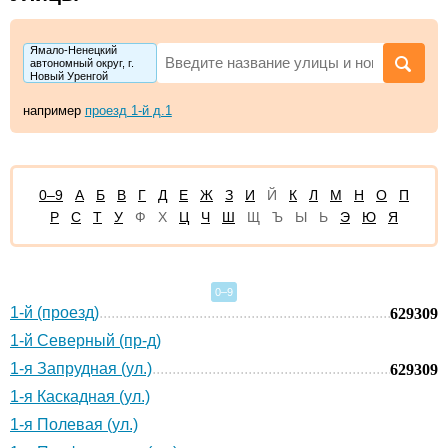
Ямало-Ненецкий
автономный округ, г.
Новый Уренгой
например
проезд 1-й д.1
0–9
А
Б
В
Г
Д
Е
Ж
З
И
Й
К
Л
М
Н
О
П
Р
С
Т
У
Ф
Х
Ц
Ч
Ш
Щ
Ъ
Ы
Ь
Э
Ю
Я
0–9
1-й (проезд)
629309
1-й Северный (пр-д)
1-я Запрудная (ул.)
629309
1-я Каскадная (ул.)
1-я Полевая (ул.)