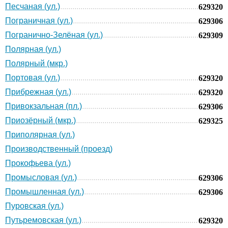
Песчаная (ул.)
629320
Пограничная (ул.)
629306
Погранично-Зелёная (ул.)
629309
Полярная (ул.)
Полярный (мкр.)
Портовая (ул.)
629320
Прибрежная (ул.)
629320
Привокзальная (пл.)
629306
Приозёрный (мкр.)
629325
Приполярная (ул.)
Производственный (проезд)
Прокофьева (ул.)
Промысловая (ул.)
629306
Промышленная (ул.)
629306
Пуровская (ул.)
Путьремовская (ул.)
629320