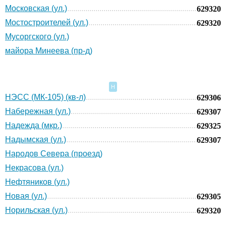
Московская (ул.)
629320
Мостостроителей (ул.)
629320
Мусоргского (ул.)
майора Минеева (пр-д)
Н
НЭСС (МК-105) (кв-л)
629306
Набережная (ул.)
629307
Надежда (мкр.)
629325
Надымская (ул.)
629307
Народов Севера (проезд)
Некрасова (ул.)
Нефтяников (ул.)
Новая (ул.)
629305
Норильская (ул.)
629320