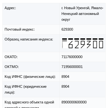
Адрес:
г. Новый Уренгой,
Ямало-
Ненецкий автономный
округ
Почтовый индекс:
629300
Образец написания индекса:
ОКАТО:
71176000000
ОКТМО:
71956000001
Код ИФНС (физические лица):
8904
Код ИФНС (юридические
8904
лица):
Код адресного объекта одной
8900000600000
строкой с признаком