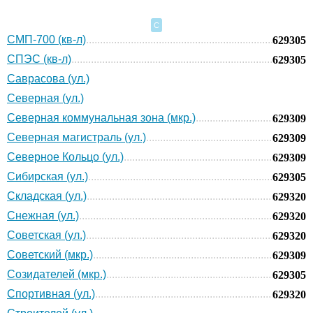
С
СМП-700 (кв-л)
629305
СПЭС (кв-л)
629305
Саврасова (ул.)
Северная (ул.)
Северная коммунальная зона (мкр.)
629309
Северная магистраль (ул.)
629309
Северное Кольцо (ул.)
629309
Сибирская (ул.)
629305
Складская (ул.)
629320
Снежная (ул.)
629320
Советская (ул.)
629320
Советский (мкр.)
629309
Созидателей (мкр.)
629305
Спортивная (ул.)
629320