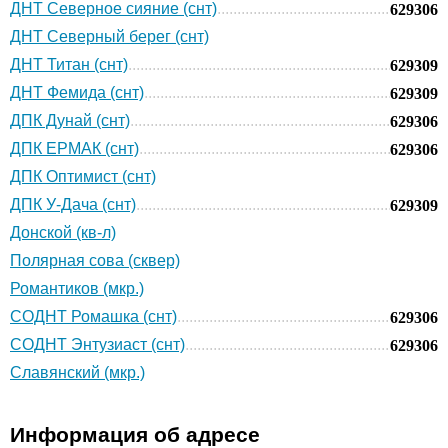
ДНТ Северное сияние (снт)
629306
ДНТ Северный берег (снт)
ДНТ Титан (снт)
629309
ДНТ Фемида (снт)
629309
ДПК Дунай (снт)
629306
ДПК ЕРМАК (снт)
629306
ДПК Оптимист (снт)
ДПК У-Дача (снт)
629309
Донской (кв-л)
Полярная сова (сквер)
Романтиков (мкр.)
СОДНТ Ромашка (снт)
629306
СОДНТ Энтузиаст (снт)
629306
Славянский (мкр.)
Информация об адресе