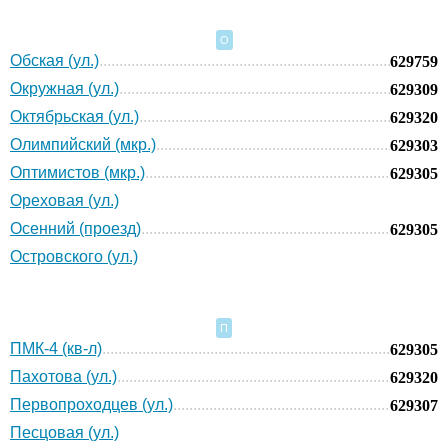
О
Обская (ул.)
629759
Окружная (ул.)
629309
Октябрьская (ул.)
629320
Олимпийский (мкр.)
629303
Оптимистов (мкр.)
629305
Ореховая (ул.)
Осенний (проезд)
629305
Островского (ул.)
П
ПМК-4 (кв-л)
629305
Пахотова (ул.)
629320
Первопроходцев (ул.)
629307
Песцовая (ул.)