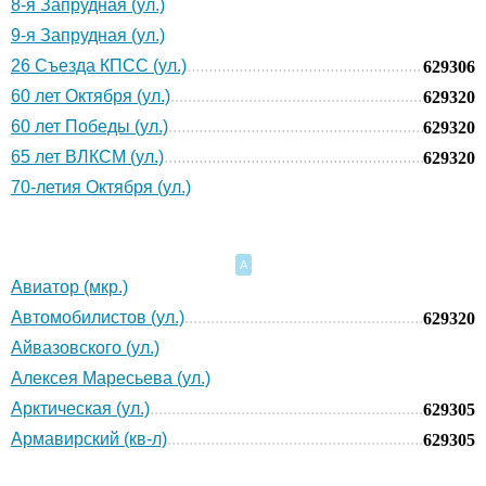
8-я Запрудная (ул.)
9-я Запрудная (ул.)
26 Съезда КПСС (ул.)
629306
60 лет Октября (ул.)
629320
60 лет Победы (ул.)
629320
65 лет ВЛКСМ (ул.)
629320
70-летия Октября (ул.)
А
Авиатор (мкр.)
Автомобилистов (ул.)
629320
Айвазовского (ул.)
Алексея Маресьева (ул.)
Арктическая (ул.)
629305
Армавирский (кв-л)
629305