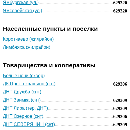
Ямбургская (ул.)
629320
Ямсовейская (ул.)
629320
Населенные пункты и посёлки
Коротчаево (жилрайон)
Лимбяяха (жилрайон)
Товарищества и кооперативы
Белые ночи (сквер)
ДК Простоквашино (снт)
629306
ДНТ Дружба (снт)
ДНТ Заимка (снт)
629309
ДНТ Лира (тер. ДНТ)
629309
ДНТ Озерное (снт)
629306
ДНТ СЕВЕРЯНИН (снт)
629309