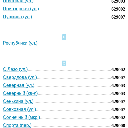
Почтовая (ул.)
629003
Приозерная (ул.)
629002
Пушкина (ул.)
629007
Р
Республики (ул.)
С
С.Лазо (ул.)
629002
Свердлова (ул.)
629007
Северная (ул.)
629003
Северный (кв-л)
629003
Сенькина (ул.)
629007
Совхозная (ул.)
629007
Солнечный (мкр.)
629002
Спорта (пер.)
629008