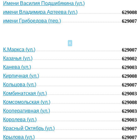
Имени Василия Подшибякина (ул.)
имени Владимира Артеева (ул.)
629008
имени Грибоедова (пер.)
629007
К
К.Маркса (ул.)
629007
Казачья (ул.)
629002
Канева (ул.)
629003
Кирпичная (ул.)
629008
Кольцова (ул.)
629007
Комбинатская (ул.)
629003
Комсомольская (ул.)
629008
Кооперативная (ул.)
629003
Королева (ул.)
629003
Красный Октябрь (ул.)
629007
Крылова (ул.)
629007