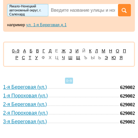
Ямало-Ненецкий
автономный округ, г.
Салехард
например
ул. 1-я Береговая д.1
0–9
А
Б
В
Г
Д
Е
Ж
З
И
Й
К
Л
М
Н
О
П
Р
С
Т
У
Ф
Х
Ц
Ч
Ш
Щ
Ъ
Ы
Ь
Э
Ю
Я
0–9
1-я Береговая (ул.)
629002
1-я Пороховая (ул.)
629002
2-я Береговая (ул.)
629002
2-я Пороховая (ул.)
629002
3-я Береговая (ул.)
629002