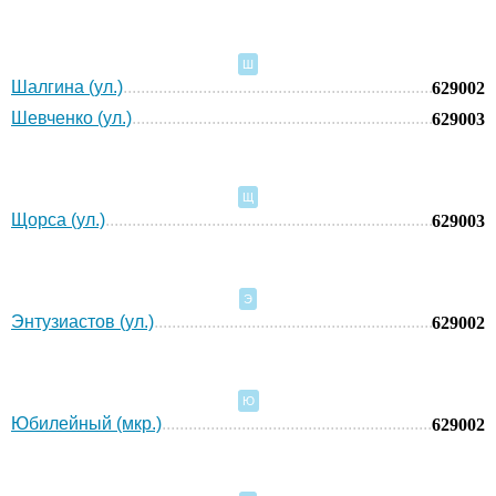
Ш
Шалгина (ул.)
629002
Шевченко (ул.)
629003
Щ
Щорса (ул.)
629003
Э
Энтузиастов (ул.)
629002
Ю
Юбилейный (мкр.)
629002