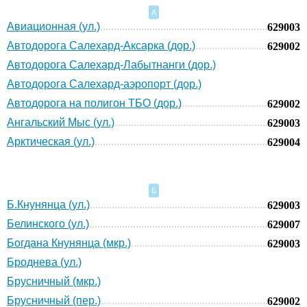
А
Авиационная (ул.)
629003
Автодорога Салехард-Аксарка (дор.)
629002
Автодорога Салехард-Лабытнанги (дор.)
Автодорога Салехард-аэропорт (дор.)
Автодорога на полигон ТБО (дор.)
629002
Ангальский Мыс (ул.)
629003
Арктическая (ул.)
629004
Б
Б.Кнунянца (ул.)
629003
Белинского (ул.)
629007
Богдана Кнунянца (мкр.)
629003
Броднева (ул.)
Брусничный (мкр.)
Брусничный (пер.)
629002