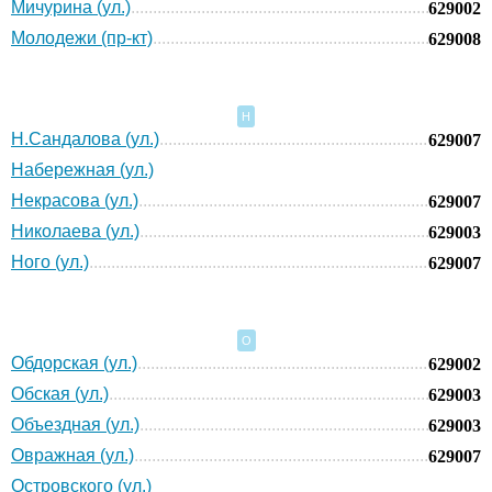
Мичурина (ул.)
629002
Молодежи (пр-кт)
629008
Н
Н.Сандалова (ул.)
629007
Набережная (ул.)
Некрасова (ул.)
629007
Николаева (ул.)
629003
Ного (ул.)
629007
О
Обдорская (ул.)
629002
Обская (ул.)
629003
Объездная (ул.)
629003
Овражная (ул.)
629007
Островского (ул.)