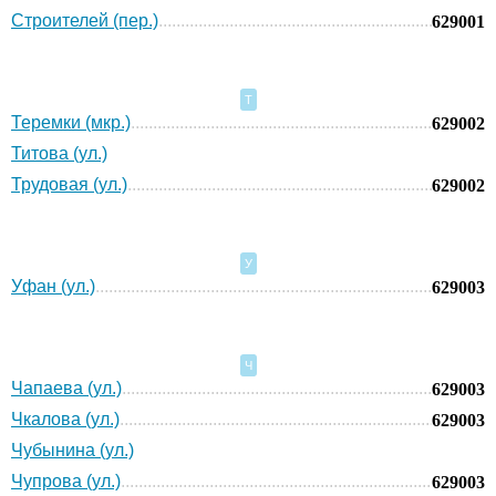
Строителей (пер.)
629001
Т
Теремки (мкр.)
629002
Титова (ул.)
Трудовая (ул.)
629002
У
Уфан (ул.)
629003
Ч
Чапаева (ул.)
629003
Чкалова (ул.)
629003
Чубынина (ул.)
Чупрова (ул.)
629003