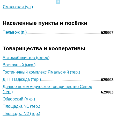
Я
Ямальская (ул.)
Населенные пункты и посёлки
Пельвож (п.)
629007
Товарищества и кооперативы
Автомобилистов (сквер)
Восточный (мкр.)
Гостиничный комплекс Ямальский (тер.)
ДНТ Надежда (тер.)
629003
Дачное некоммерческое товарищество Север
(тер.)
629003
Обдорский (мкр.)
Площадка N1 (тер.)
Площадка N2 (тер.)