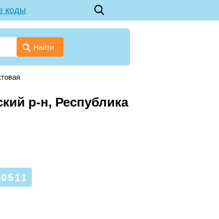
е коды
Найти
ктовая
кий р-н, Республика
0511