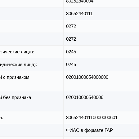
80252840004
80652440111
0272
0272
зические лица):
0245
идические лица):
0245
й с признаком
02001000054000600
й без признака
020010000540006
а:
806524401110000000601
ФИАС в формате ГАР