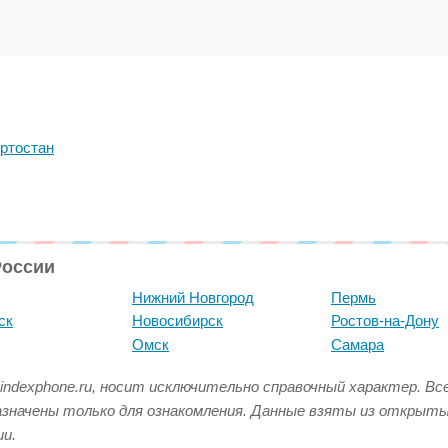
ртостан
России
Нижний Новгород
Пермь
ск
Новосибирск
Ростов-на-Дону
Омск
Самара
indexphone.ru, носит исключительно справочный характер. В
азначены только для ознакомления. Данные взяты из открыт
и.