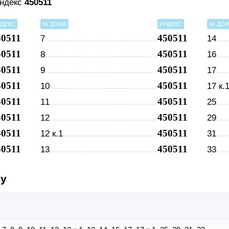
индекс
450511
НДЕКС
№ ДОМА
ИНДЕКС
№ ДО
50511
450511
7
14
50511
450511
8
16
50511
450511
9
17
50511
450511
10
17 к.
50511
450511
11
25
50511
450511
12
29
50511
450511
12 к.1
31
50511
450511
13
33
су