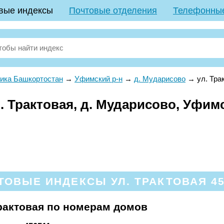
вые индексы
Почтовые отделения
Телефонны
ика Башкортостан
→
Уфимский р-н
→
д. Мударисово
→
ул. Тра
 Трактовая, д. Мударисово, Уфимс
ТОВЫЕ ИНДЕКСЫ УЛ. ТРАКТОВАЯ 45
рактовая по номерам домов