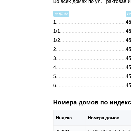
Во всех домах по ул. Трактовая 
№ ДОМА
И
4
1
4
1/1
4
1/2
4
2
4
3
4
4
4
5
4
6
Номера домов по индек
Индекс
Номера домов