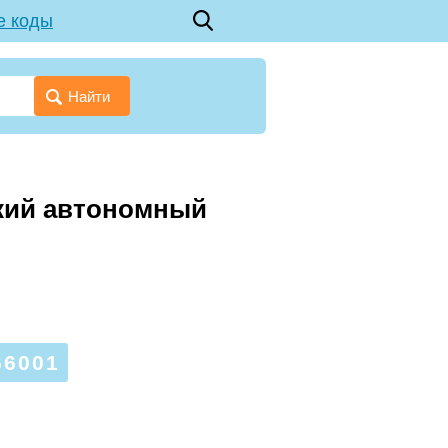
е коды
Найти
цкий автономный
6001