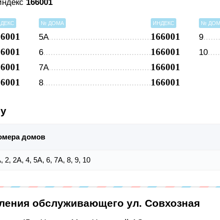
 индекс
166001
ДЕКС
№ ДОМА
ИНДЕКС
№ ДО
66001
166001
5А
9
66001
166001
6
10
66001
166001
7А
66001
166001
8
су
омера домов
, 2, 2А, 4, 5А, 6, 7А, 8, 9, 10
еления обслуживающего ул. Совхозная