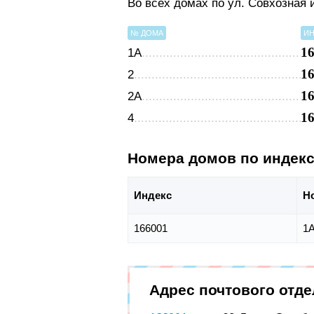
Во всех домах по ул. Совхозная
№ ДОМА
ИН
1
1А
1
2
1
2А
1
4
Номера домов по индек
Индекс
Н
166001
1А
Адрес почтового отд