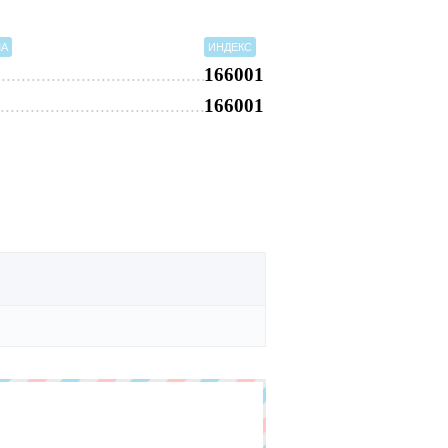
МА
ИНДЕКС
166001
166001