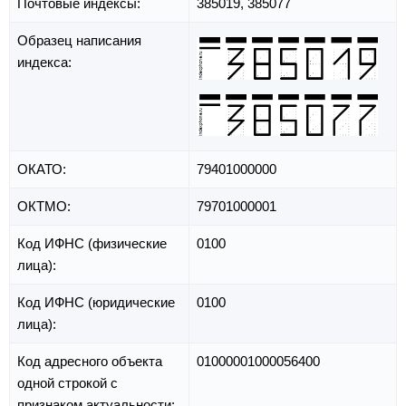
Почтовые индексы:
385019, 385077
Образец написания
индекса:
ОКАТО:
79401000000
ОКТМО:
79701000001
Код ИФНС (физические
0100
лица):
Код ИФНС (юридические
0100
лица):
Код адресного объекта
01000001000056400
одной строкой с
признаком актуальности: