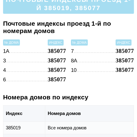
Й 385019, 385077
Почтовые индексы проезд 1-й по
номерам домов
№ ДОМА
ИНДЕКС
№ ДОМА
ИНДЕКС
385077
385077
1А
7
385077
385077
3
8А
385077
385077
4
10
385077
6
Номера домов по индексу
Индекс
Номера домов
385019
Все номера домов